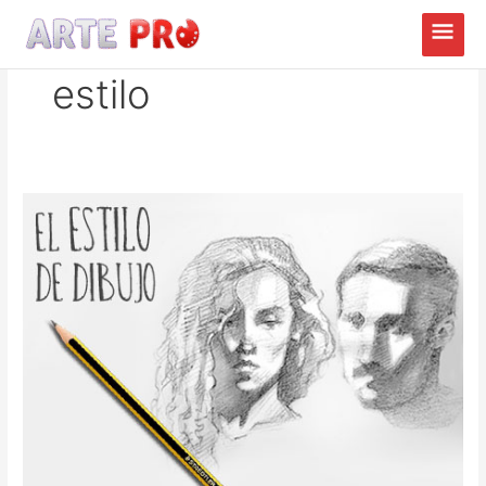
Ir
Menú
al
princ
contenido
estilo
Cómo
crear
tu
estilo
de
dibujo