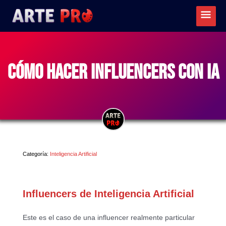
Ir
Menú
al
princ
contenido
Cómo hacer influencers con IA
Categoría:
Inteligencia Artificial
Influencers de Inteligencia Artificial
Este es el caso de una influencer realmente particular