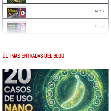
14:46
Nueva Función para Dibujar con IA: Realtime Canv
15:58
Cómo MEJORAR Imágenes con IA ✨ 10 Mejores Est
6:00
La Nueva Era de la INTELIGENCIA ARTIFICIAL
ÚLTIMAS ENTRADAS DEL BLOG
12:58
Cómo Hacer VIDEOS con IA ✨ Creativos y Realista
10:58
INTELIGENCIA ARTIFICIAL para mejorar tus DIBUJ
5:49
Cómo hacer VIDEOS con IA - Animar Imágenes con
18:50
El MEJOR Reescalado con IA 🤯 Magnific AI