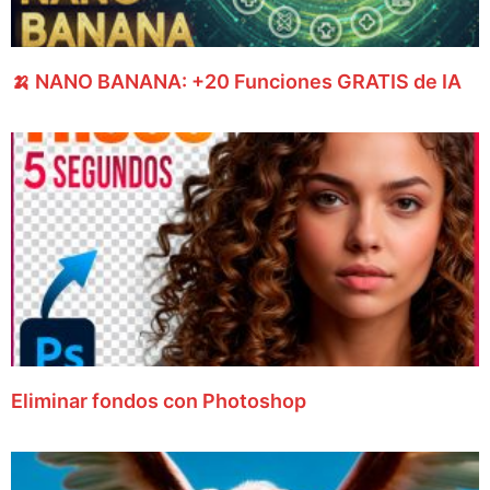
10:13
Cómo ANIMAR IMAGENES con IA ⭐
🍌 NANO BANANA: +20 Funciones GRATIS de IA
9:50
Mejores MODELOS para Generar Imágenes con IA ⭐ 
Eliminar fondos con Photoshop